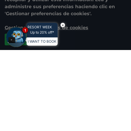
administre sus preferencias haciendo clic en
'Gestionar preferencias de cookies'.
×
Gestionar preferencias de cookies
RESORT WEEK
1
Up to 20% off*
Aceptar todas
I WANT TO BOOK
La capital de Santa Catarina está bien conectada por carreteras,
facilitando el acceso desde diversas regiones de Brasil.
BR-101: Principal carretera que une Florianópolis con los estados de
Rio Grande do Sul, Paraná y São Paulo.
SC-401: Carretera que conecta el centro de Florianópolis con Costao
do Santinho, proporcionando un trayecto rápido y panorámico.
Aeropuerto Internacional Hercílio Luz (FLN): Aeropuerto de
Florianópolis, recibiendo vuelos nacionales e internacionales.
*Vuelos directos desde grandes centros como São Paulo, Río de
Janeiro, Brasilia, Porto Alegre y Belo Horizonte.