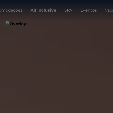
omodações
All Inclusive
SPA
Eventos
Vac