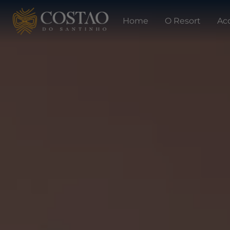
Home
O Resort
Ac