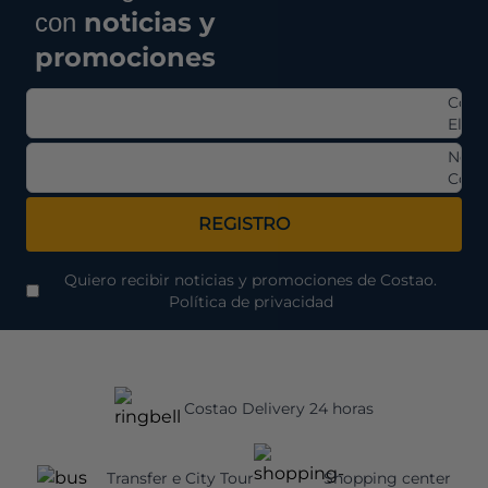
noticias y
con
promociones
Corr
Elect
Nom
Comp
REGISTRO
Quiero recibir noticias y promociones de Costao.
Política de privacidad
Costao Delivery 24 horas
Transfer e City Tour
Shopping center