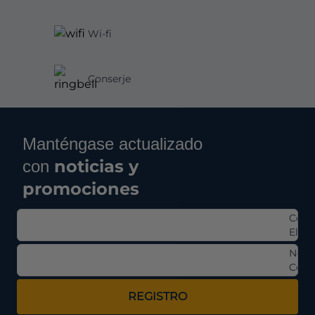
Wi-fi
Conserje
Manténgase actualizado
noticias y
con
promociones
Corr
Elect
Nom
Comp
REGISTRO