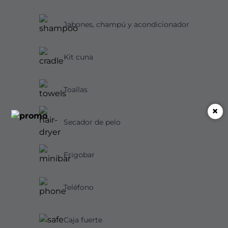
Jabones, champú y acondicionador
Kit cuna
Toallas
×
Secador de pelo
Frigobar
Teléfono
Caja fuerte