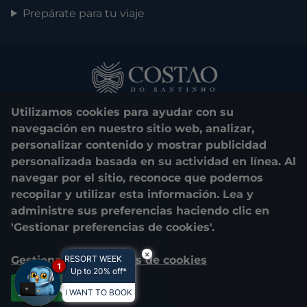
Prepárate para tu viaje
Utilizamos cookies para ayudar con su
navegación en nuestro sitio web, analizar,
personalizar contenido y mostrar publicidad
personalizada basada en su actividad en línea. Al
0800 048 1000
navegar por el sitio, reconoce que podemos
recopilar y utilizar esta información. Lea y
© 2025. Costão do Santinho. All rights reserved.
administre sus preferencias haciendo clic en
'Gestionar preferencias de cookies'.
CNPJ e Razão Social:
COSTÃO DO SANTINHO TURISMO E LAZER
LTDA.
×
Gestionar preferencias de cookies
RESORT WEEK
04.908.757/0001-39
1
Up to 20% off*
Estrada Vereador Onildo Lemos, 2505 - Praia do Santinho
RESERVAR
Florianópolis - Santa Catarina - 88058-700
Aceptar todas
I WANT TO BOOK