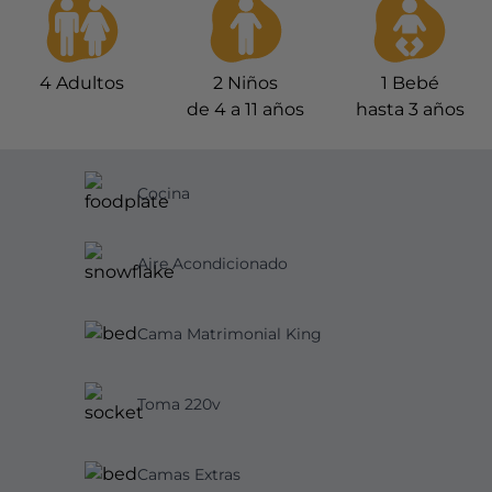
4
Adultos
2
Niños
1
Bebé
de 4 a 11 años
hasta 3 años
Cocina
Aire Acondicionado
Cama Matrimonial King
Toma 220v
Camas Extras