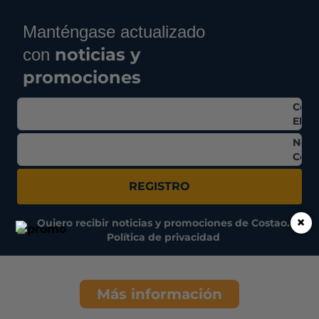
Manténgase actualizado
noticias y
con
promociones
Corr
Elec
Nom
Comp
REGISTRO
×
Quiero recibir noticias y promociones de Costao.
Política de privacidad
Más información