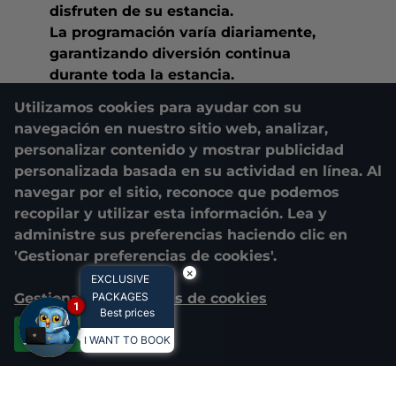
disfruten de su estancia.
La programación varía diariamente,
garantizando diversión continua
durante toda la estancia.
Utilizamos cookies para ayudar con su
navegación en nuestro sitio web, analizar,
personalizar contenido y mostrar publicidad
personalizada basada en su actividad en línea. Al
navegar por el sitio, reconoce que podemos
recopilar y utilizar esta información. Lea y
administre sus preferencias haciendo clic en
'Gestionar preferencias de cookies'.
×
EXCLUSIVE
Gestionar preferencias de cookies
PACKAGES
1
Best prices
RESERVAR
Aceptar todas
I WANT TO BOOK