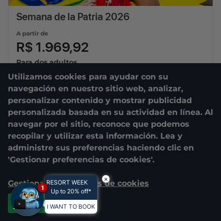
Semana de la Patria 2026
A partir de
R$ 1.969,92
Para dos adultos
Utilizamos cookies para ayudar con su
04/09/2026
a
08/09/2026
navegación en nuestro sitio web, analizar,
3
diárias
personalizar contenido y mostrar publicidad
personalizada basada en su actividad en línea. Al
navegar por el sitio, reconoce que podemos
recopilar y utilizar esta información. Lea y
administre sus preferencias haciendo clic en
'Gestionar preferencias de cookies'.
×
Gestionar preferencias de cookies
RESORT WEEK
1
Up to 20% off*
Aceptar todas
I WANT TO BOOK