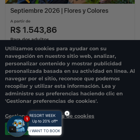
Septiembre 2026 | Flores y Colores
A partir de
R$ 1.543,86
Para dos adultos
Utilizamos cookies para ayudar con su
01/09/2026
a
30/09/2026
navegación en nuestro sitio web, analizar,
3
diárias
personalizar contenido y mostrar publicidad
personalizada basada en su actividad en línea. Al
navegar por el sitio, reconoce que podemos
recopilar y utilizar esta información. Lea y
administre sus preferencias haciendo clic en
'Gestionar preferencias de cookies'.
×
Gestionar preferencias de cookies
RESORT WEEK
1
Up to 20% off*
Aceptar todas
I WANT TO BOOK