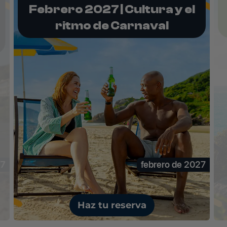
Feriado Conciencia Negra
2026
27
noviembre de 2026
Haz tu reserva