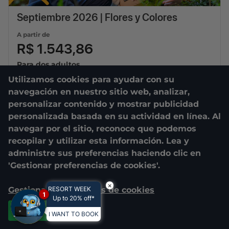
Septiembre 2026 | Flores y Colores
A partir de
R$ 1.543,86
Para dos adultos
Utilizamos cookies para ayudar con su
01/09/2026
a
30/09/2026
navegación en nuestro sitio web, analizar,
3
diárias
personalizar contenido y mostrar publicidad
personalizada basada en su actividad en línea. Al
navegar por el sitio, reconoce que podemos
recopilar y utilizar esta información. Lea y
administre sus preferencias haciendo clic en
'Gestionar preferencias de cookies'.
×
Gestionar preferencias de cookies
RESORT WEEK
1
Up to 20% off*
Aceptar todas
I WANT TO BOOK