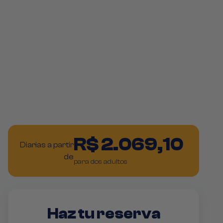
R$ 2.069,10
Diarias a partir
de
para dos adultos
Haz tu reserva