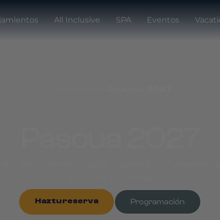
jamientos
All Inclusive
SPA
Eventos
Vacat
Promociones
/
Pascua 2027
Pascua 2027
momento de renovación y alegría. Actividades 
diversión en familia.
Haz tu reserva
Programación