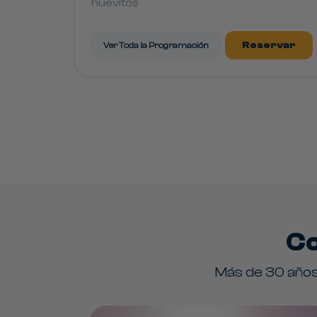
huevitos
• Happy Hour de bienvenida con Jazz y
Blues
Reservar
Ver Toda la Programación
• Show de las Sirenas
• Espectáculo "Broadway"
• Fiesta Costao
• Fiesta Flash Back
Co
Más de 30 años 