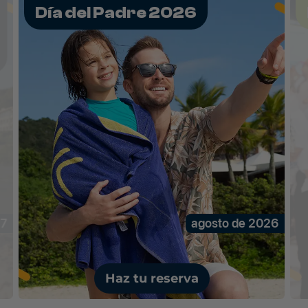
Pre-Carnaval 2027
26
enero de 2027 – febrero de 2027
Haz tu reserva