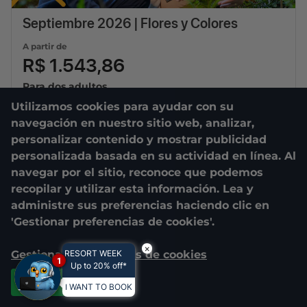
Septiembre 2026 | Flores y Colores
A partir de
R$ 1.543,86
Para dos adultos
Utilizamos cookies para ayudar con su
01/09/2026
a
30/09/2026
navegación en nuestro sitio web, analizar,
3
diárias
personalizar contenido y mostrar publicidad
personalizada basada en su actividad en línea. Al
navegar por el sitio, reconoce que podemos
recopilar y utilizar esta información. Lea y
administre sus preferencias haciendo clic en
'Gestionar preferencias de cookies'.
×
Gestionar preferencias de cookies
RESORT WEEK
1
Up to 20% off*
Aceptar todas
I WANT TO BOOK