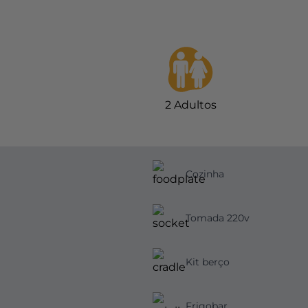
2
Adultos
Cozinha
Tomada 220v
Kit berço
Frigobar