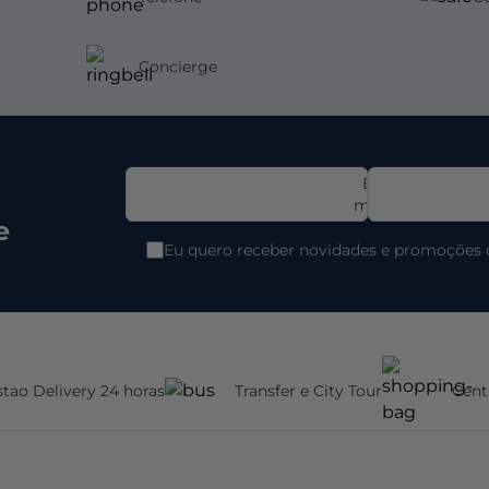
Concierge
E-
mail
e
Eu quero receber novidades e promoções 
tao Delivery 24 horas
Transfer e City Tour
Cent