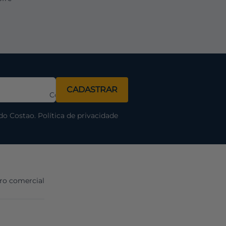
Nome
CADASTRAR
Completo
do Costao.
Política de privacidade
ro comercial