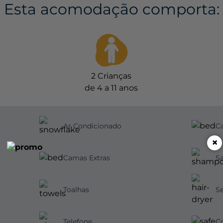
Esta acomodação comporta:
2
Crianças
de 4 a 11 anos
Ar Condicionado
C
×
Camas Extras
Toalhas
Se
Telefone
Co