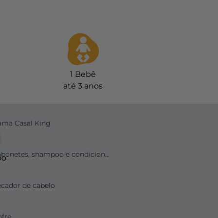
1
Bebê
até 3 anos
ama Casal King
Sabonetes, shampoo e condicionador
cador de cabelo
fre