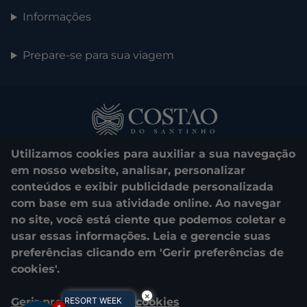
Informações
Prepare-se para sua viagem
Utilizamos cookies para auxiliar a sua navegação
em nosso website, analisar, personalizar
conteúdos e exibir publicidade personalizada
com base em sua atividade online. Ao navegar
0800 048 1000
no site, você está ciente que podemos coletar e
usar essas informações. Leia e gerencie suas
© 2025. Costao do Santinho. All rights reserved.
preferências clicando em 'Gerir preferências de
cookies'.
CNPJ e Razão Social: COSTAO DO SANTINHO TURISMO E LAZER
S.A.
×
Gerir preferências de cookies
RESORT WEEK
04.908.757/0001-39