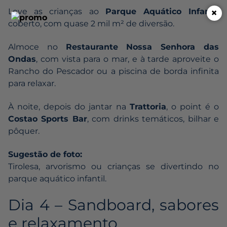
×
Leve as crianças ao
Parque Aquático Infantil
coberto, com quase 2 mil m² de diversão.
Almoce no
Restaurante Nossa Senhora das
Ondas
, com vista para o mar, e à tarde aproveite o
Rancho do Pescador ou a piscina de borda infinita
para relaxar.
À noite, depois do jantar na
Trattoria
, o point é o
Costao Sports Bar
, com drinks temáticos, bilhar e
pôquer.
Sugestão de foto:
Tirolesa, arvorismo ou crianças se divertindo no
parque aquático infantil.
Dia 4 – Sandboard, sabores
e relaxamento