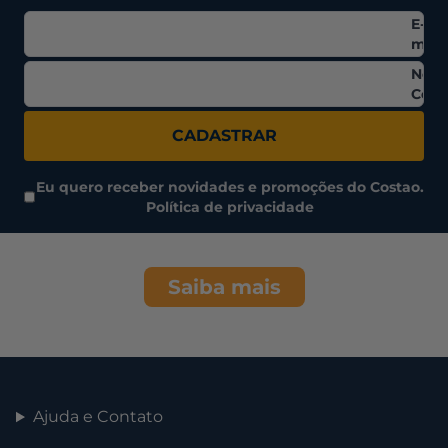
E-
mail
Nom
Comp
CADASTRAR
Eu quero receber novidades e promoções do Costao.
Política de privacidade
Saiba mais
Ajuda e Contato