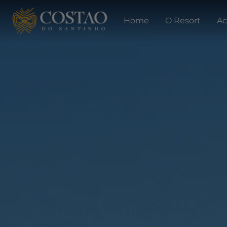
Home
O Resort
A